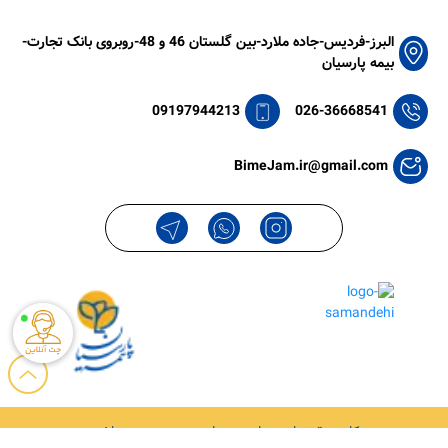
البرز-فردیس-جاده ملارد-بین گلستان 46 و 48-روبروی بانک تجارت-
بیمه پارسیان
09197944213
026-36668541
BimeJam.ir@gmail.com
کلیه حقوق این سایت متعلق به
بیمه جم
میباشد.