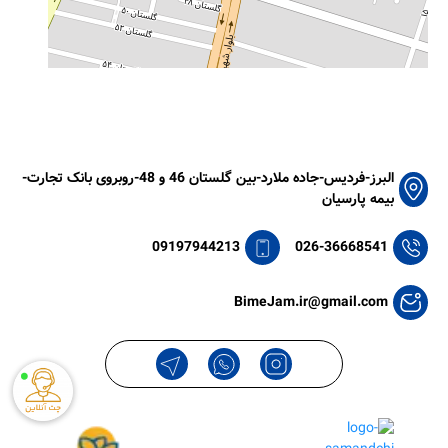
البرز-فردیس-جاده ملارد-بین گلستان 46 و 48-روبروی بانک تجارت-
بیمه پارسیان
09197944213
026-36668541
BimeJam.ir@gmail.com