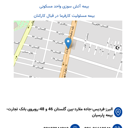
بیمه آتش سوزی واحد مسکونی
بیمه مسئولیت کارفرما در قبال کارکنان
البرز-فردیس-جاده ملارد-بین گلستان 46 و 48-روبروی بانک تجارت-
بیمه پارسیان